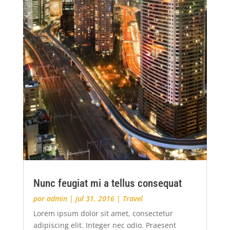
Nunc feugiat mi a tellus consequat
por
admin
|
jul 31, 2016
|
Travel
Lorem ipsum dolor sit amet, consectetur
adipiscing elit. Integer nec odio. Praesent