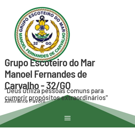
Grupo Escoteiro do Mar
Manoel Fernandes de
Carvalho - 32/GO
"Deus utiliza pessoas comuns para
cumprir propósitos extraordinários"
Almirante Pavoni