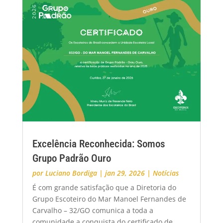
Excelência Reconhecida: Somos
Grupo Padrão Ouro
por
Luciano Bordiga
|
jan 29, 2026
|
Notícias
É com grande satisfação que a Diretoria do
Grupo Escoteiro do Mar Manoel Fernandes de
Carvalho – 32/GO comunica a toda a
comunidade a conquista do certificado de