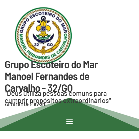
Grupo Escoteiro do Mar
Manoel Fernandes de
Carvalho - 32/GO
"Deus utiliza pessoas comuns para
cumprir propósitos extraordinários"
Almirante Pavoni