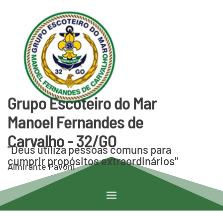
Grupo Escoteiro do Mar
Manoel Fernandes de
Carvalho - 32/GO
"Deus utiliza pessoas comuns para
cumprir propósitos extraordinários"
Almirante Pavoni