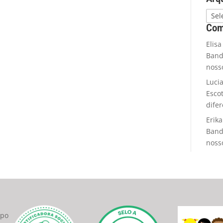
Com
Elisa
Band
noss
Luci
Esco
dife
Erika
Band
noss
upo