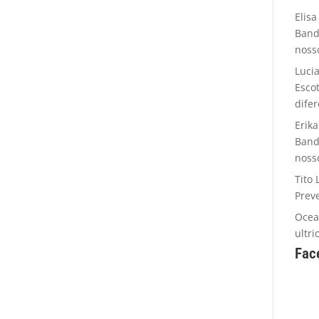
Elisa
Band
noss
Luci
Esco
dife
Erika
Band
noss
Tito 
Prev
Oce
ultr
Fac