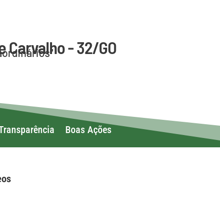
e Carvalho - 32/GO
aordinários"
Transparência
Boas Ações
eos
ivos