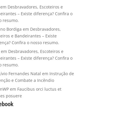
em
Desbravadores, Escoteiros e
eirantes – Existe diferença? Confira o
o resumo.
ano Bordiga
em
Desbravadores,
teiros e Bandeirantes – Existe
rença? Confira o nosso resumo.
em
Desbravadores, Escoteiros e
eirantes – Existe diferença? Confira o
o resumo.
Lívio Fernandes Natal
em
Instrução de
enção e Combate a Incêndio
anWP
em
Faucibus orci luctus et
ices posuere
ebook