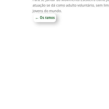
atuação se dá como adulto voluntário, sem li
jovens do mundo.
←
Os ramos