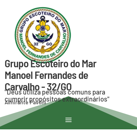
Grupo Escoteiro do Mar
Manoel Fernandes de
Carvalho - 32/GO
"Deus utiliza pessoas comuns para
cumprir propósitos extraordinários"
Almirante Pavoni