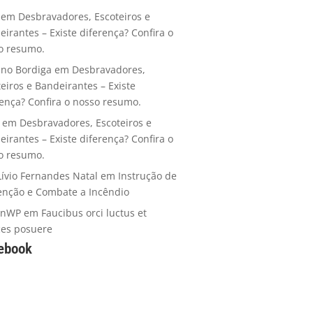
em
Desbravadores, Escoteiros e
eirantes – Existe diferença? Confira o
o resumo.
ano Bordiga
em
Desbravadores,
teiros e Bandeirantes – Existe
rença? Confira o nosso resumo.
em
Desbravadores, Escoteiros e
eirantes – Existe diferença? Confira o
o resumo.
Lívio Fernandes Natal
em
Instrução de
enção e Combate a Incêndio
anWP
em
Faucibus orci luctus et
ices posuere
ebook