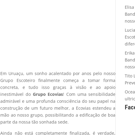
Elisa
Band
noss
Luci
Esco
dife
Erika
Band
noss
Em Uruaçu, um sonho acalentado por anos pelo nosso
Tito 
Grupo Escoteiro finalmente começa a tomar forma
Prev
concreta, e tudo isso graças à visão e ao apoio
Oce
inestimável do
Grupo Ecovias
! Com uma sensibilidade
ultr
admirável e uma profunda consciência do seu papel na
Fac
construção de um futuro melhor, a Ecovias estendeu a
mão ao nosso grupo, possibilitando a edificação de boa
parte da nossa tão sonhada sede.
Ainda não está completamente finalizada, é verdade,