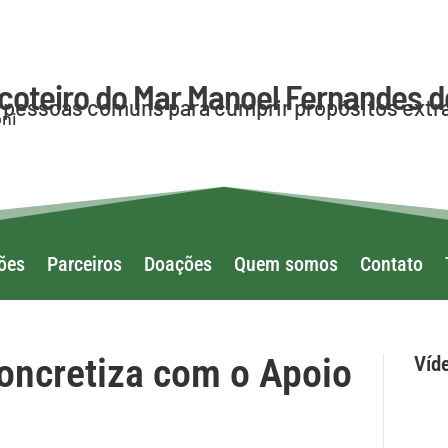
coteiro do Mar Manoel Fernandes d
a pessoas comuns para cumprir propósitos extr
ni
ões
Parceiros
Doações
Quem somos
Contato
oncretiza com o Apoio
Víd
Arqu