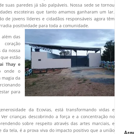
 suas paredes já são palpáveis. Nossa sede se tornou
vidades escoteiras que tanto amamos ganharam um lar.
ão de jovens líderes e cidadãos responsáveis agora têm
rradia positividade para toda a comunidade.
o além das
 coração
s da nossa
, que estão
uai Thay e
ço onde o
 a magia da
cionando
estar para
generosidade da Ecovias, está transformando vidas e
 Ver crianças descobrindo a força e a concentração no
rendendo sobre respeito através das artes marciais, e
e da tela, é a prova viva do impacto positivo que a união
Arq