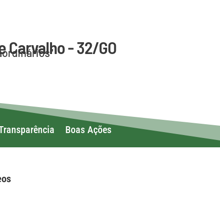
e Carvalho - 32/GO
aordinários"
Transparência
Boas Ações
eos
ivos