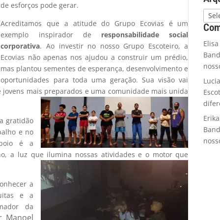
de esforços pode gerar.
Acreditamos que a atitude do Grupo Ecovias é um
Com
exemplo inspirador de
responsabilidade social
Elisa
corporativa
. Ao investir no nosso Grupo Escoteiro, a
Band
Ecovias não apenas nos ajudou a construir um prédio,
noss
mas plantou sementes de esperança, desenvolvimento e
oportunidades para toda uma geração. Sua visão vai
Luci
e jovens mais preparados e uma comunidade mais unida
Esco
dife
Erika
a gratidão
Band
balho e no
noss
apoio é a
o, a luz que ilumina nossas atividades e o motor que
onhecer a
uitas e a
rmador da
r Manoel