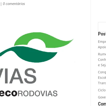
|
0 comentários
Pos
Empr
Apoi
Rumo
Conh
e Se
Conq
Esco
Tran
Cicl
Gove
Com