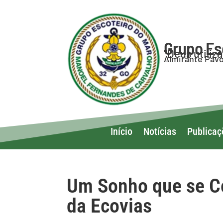
Grupo Es
"Deus utiliz
Almirante Pavo
Início
Notícias
Publicaç
Um Sonho que se C
da Ecovias