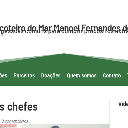
coteiro do Mar Manoel Fernandes d
a pessoas comuns para cumprir propósitos extr
ni
ões
Parceiros
Doações
Quem somos
Contato
s chefes
Víd
Arqu
|
0 comentários