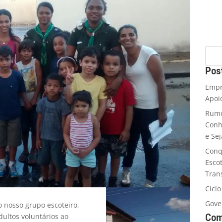
Pos
Empr
Apoi
Rumo
Conh
e Se
Conq
Esco
Tran
Cicl
Gove
o nosso grupo escoteiro,
Com
dultos voluntários ao