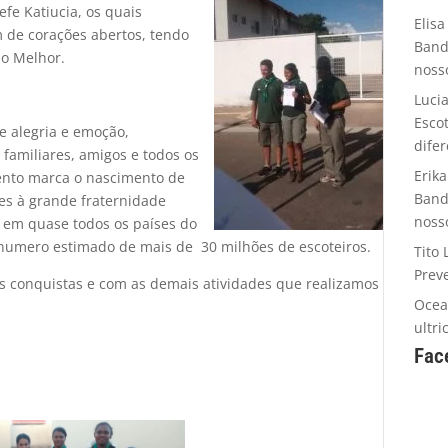
efe Katiucia, os quais
Elisa
m de corações abertos, tendo
Band
o Melhor.
noss
Luci
Esco
 alegria e emoção,
dife
familiares, amigos e todos os
Erika
ento marca o nascimento de
Band
tes à grande fraternidade
noss
e em quase todos os países do
mero estimado de mais de 30 milhões de escoteiros.
Tito 
Prev
 conquistas e com as demais atividades que realizamos
Oce
ultr
Fac