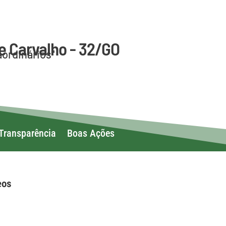
e Carvalho - 32/GO
aordinários"
Transparência
Boas Ações
eos
ivos