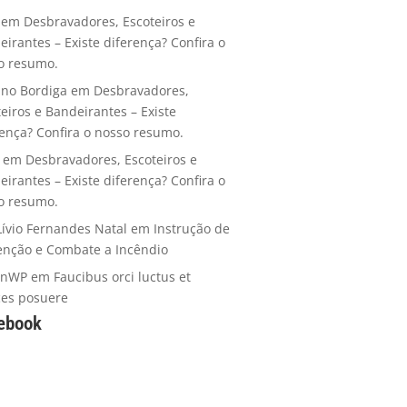
em
Desbravadores, Escoteiros e
eirantes – Existe diferença? Confira o
o resumo.
ano Bordiga
em
Desbravadores,
teiros e Bandeirantes – Existe
rença? Confira o nosso resumo.
em
Desbravadores, Escoteiros e
eirantes – Existe diferença? Confira o
o resumo.
Lívio Fernandes Natal
em
Instrução de
enção e Combate a Incêndio
anWP
em
Faucibus orci luctus et
ices posuere
ebook