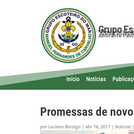
Grupo Es
"Deus utiliz
Almirante Pavo
Início
Notícias
Publicaç
Promessas de novo
por
Luciano Bordiga
|
abr 14, 2017
|
Notícias