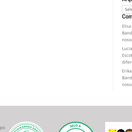
Com
Elisa
Band
noss
Luci
Esco
dife
Erika
Band
noss
upo