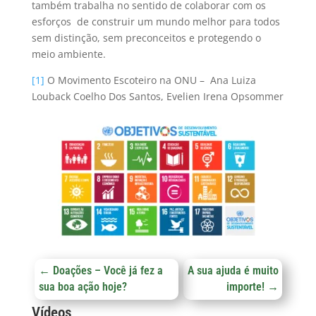
também trabalha no sentido de colaborar com os
esforços de construir um mundo melhor para todos
sem distinção, sem preconceitos e protegendo o
meio ambiente.
[1]
O Movimento Escoteiro na ONU – Ana Luiza
Louback Coelho Dos Santos, Evelien Irena Opsommer
←
Doações – Você já fez a
A sua ajuda é muito
sua boa ação hoje?
importe!
→
Vídeos
Arquivos