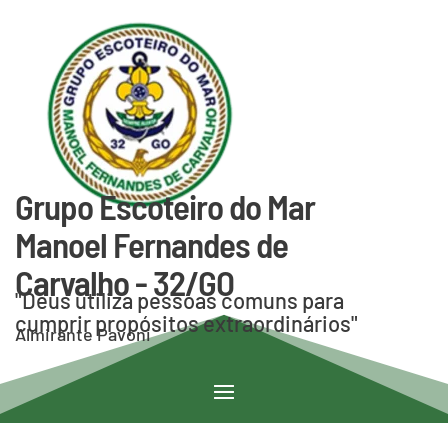
Grupo Escoteiro do Mar
Manoel Fernandes de
Carvalho - 32/GO
"Deus utiliza pessoas comuns para
cumprir propósitos extraordinários"
Almirante Pavoni